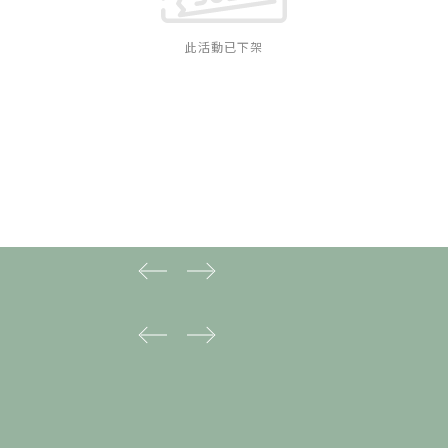
此活動已下架
prev
next
prev
next